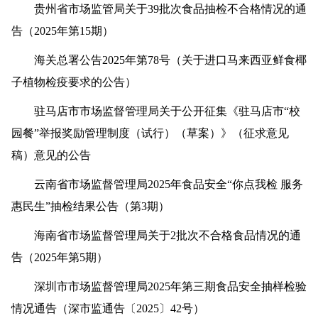
贵州省市场监管局关于39批次食品抽检不合格情况的通
告（2025年第15期）
海关总署公告2025年第78号（关于进口马来西亚鲜食椰
子植物检疫要求的公告）
驻马店市市场监督管理局关于公开征集《驻马店市“校
园餐”举报奖励管理制度（试行）（草案）》（征求意见
稿）意见的公告
云南省市场监督管理局2025年食品安全“你点我检 服务
惠民生”抽检结果公告（第3期）
海南省市场监督管理局关于2批次不合格食品情况的通
告（2025年第5期）
深圳市市场监督管理局2025年第三期食品安全抽样检验
情况通告（深市监通告〔2025〕42号）