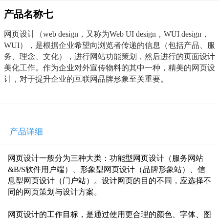
产品名称七
网页设计（web design，又称为Web UI design，WUI design，
WUI），是根据企业希望向浏览者传递的信息（包括产品、服
务、理念、文化），进行网站功能策划，然后进行的页面设计
美化工作。作为企业对外宣传物料的其中一种，精美的网页设
计，对于提升企业的互联网品牌形象至关重要。
产品详细
网页设计一般分为三种大类：功能型网页设计（服务网站
&B/S软件用户端）、形象型网页设计（品牌形象站）、信
息型网页设计（门户站）。设计网页的目的不同，应选择不
同的网页策划与设计方案。
网页设计的工作目标，是通过使用更合理的颜色、字体、图