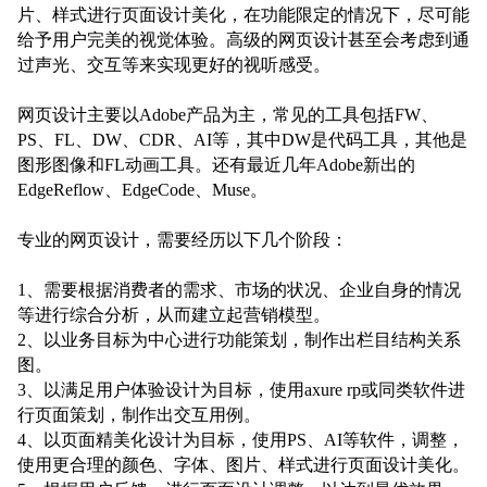
片、样式进行页面设计美化，在功能限定的情况下，尽可能
给予用户完美的视觉体验。高级的网页设计甚至会考虑到通
过声光、交互等来实现更好的视听感受。
网页设计主要以Adobe产品为主，常见的工具包括FW、
PS、FL、DW、CDR、AI等，其中DW是代码工具，其他是
图形图像和FL动画工具。还有最近几年Adobe新出的
EdgeReflow、EdgeCode、Muse。
专业的网页设计，需要经历以下几个阶段：
1、需要根据消费者的需求、市场的状况、企业自身的情况
等进行综合分析，从而建立起营销模型。
2、以业务目标为中心进行功能策划，制作出栏目结构关系
图。
3、以满足用户体验设计为目标，使用axure rp或同类软件进
行页面策划，制作出交互用例。
4、以页面精美化设计为目标，使用PS、AI等软件，调整，
使用更合理的颜色、字体、图片、样式进行页面设计美化。