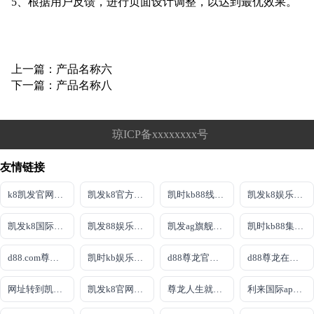
5、根据用户反馈，进行页面设计调整，以达到最优效果。
上一篇：产品名称六
下一篇：产品名称八
琼ICP备xxxxxxxx号
友情链接
k8凯发官网登录
凯发k8官方旗舰厅
凯时kb88线上娱乐
凯发k8娱乐最新登录首页
凯发k8国际手机版
凯发88娱乐网址
凯发ag旗舰厅官网
凯时kb88集团网址
d88.com尊龙手机版
凯时kb娱乐首页
d88尊龙官方首页
d88尊龙在线官网
网址转到凯发天生赢家
凯发k8官网登陆
尊龙人生就是博游戏直营网
利来国际app网站