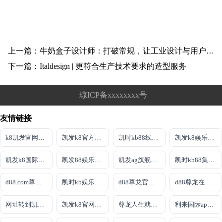
上一篇：牛奶盒子设计师：打破常规，让工业设计与用户对话
下一篇：Italdesign | 更符合生产技术要求的造型服务
琼ICP备xxxxxxxx号
友情链接
k8凯发官网登录
凯发k8官方旗舰厅
凯时kb88线上娱乐
凯发k8娱乐最新登录首页
凯发k8国际手机版
凯发88娱乐网址
凯发ag旗舰厅官网
凯时kb88集团网址
d88.com尊龙手机版
凯时kb娱乐首页
d88尊龙官方首页
d88尊龙在线官网
网址转到凯发天生赢家
凯发k8官网登陆
尊龙人生就是博游戏直营网
利来国际app网站