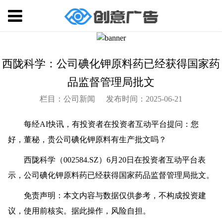
西陇科学：公司碘化钾原料药已经获得国家药
品监督管理局批文
栏目：公司新闻
发布时间：2025-06-21
每经AI快讯，有投资者在投资者互动平台提问：您
好，董秘，贵公司碘化钾原料有生产批文吗？
西陇科学（002584.SZ）6月20日在投资者互动平台表
示，公司碘化钾原料药已经获得国家药品监督管理局批文。
免责声明：本文内容与数据仅供参考，不构成投资建
议，使用前核实。据此操作，风险自担。