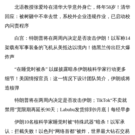
北语教授张爱玲在清华大学意外身亡，终年58岁！清华
回应：被树砸中不幸去世，系校外企业违规作业，已启动校
内问责程序
白宫：特朗普将在两周内决定是否攻击伊朗！以军称14
架载有军事装备的飞机从美抵达以境内！德黑兰传出巨大爆
炸声
“在睡觉时被杀” 以媒披露暗杀伊朗核科学家行动更多
细节！美国情报官员：这一情况下
设计团队简介
，伊朗或将
造核弹
特朗普将在两周内决定是否攻击伊朗；TikTok“不卖就
禁用”宽限期再延长90天；Labubu发货排到9月底丨每经早参
伊朗10名核科学家睡觉时被“特殊武器”暗杀！以军承
认：拦截失败！以色列“网络首都”被炸，世界最大钻石交易