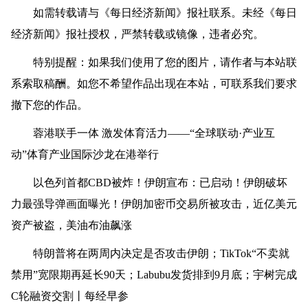
如需转载请与《每日经济新闻》报社联系。未经《每日
经济新闻》报社授权，严禁转载或镜像，违者必究。
特别提醒：如果我们使用了您的图片，请作者与本站联
系索取稿酬。如您不希望作品出现在本站，可联系我们要求
撤下您的作品。
蓉港联手一体 激发体育活力——“全球联动·产业互
动”体育产业国际沙龙在港举行
以色列首都CBD被炸！伊朗宣布：已启动！伊朗破坏
力最强导弹画面曝光！伊朗加密币交易所被攻击，近亿美元
资产被盗，美油布油飙涨
特朗普将在两周内决定是否攻击伊朗；TikTok“不卖就
禁用”宽限期再延长90天；Labubu发货排到9月底；宇树完成
C轮融资交割丨每经早参