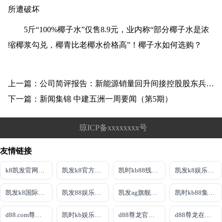
所遭破坏
5斤“100%椰子水”仅售8.9元，业内称“部分椰子水是浓
缩椰浆勾兑，椰青比老椰水价格高”！椰子水如何选购？
上一篇：公司简评报告：新能源销量回升间接控股股东兵装集团重组方案落地
下一篇：新闻集锦 中建五洲一周要闻（第5期）
琼ICP备xxxxxxxx号
友情链接
k8凯发官网登录
凯发k8官方旗舰厅
凯时kb88线上娱乐
凯发k8娱乐最新登录首页
凯发k8国际手机版
凯发88娱乐网址
凯发ag旗舰厅官网
凯时kb88集团网址
d88.com尊龙手机版
凯时kb娱乐首页
d88尊龙官方首页
d88尊龙在线官网