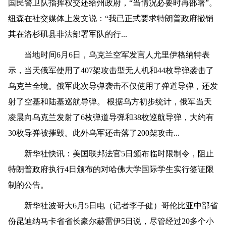
国民警卫队指挥权交还给州政府，“当情况必要时再部署”。
纽森在社交媒体上发文说：“我已正式要求特朗普政府撤销
其在洛杉矶县非法部署军队的行...
当地时间6月6日，乌克兰空军发言人尤里伊格纳特表
示，当天俄军使用了407架攻击型无人机和44枚导弹袭击了
乌克兰全境。俄军此次导弹袭击不仅使用了弹道导弹，还发
射了空基和陆基巡航导弹。 根据乌方初步统计，俄军当天
凌晨向乌克兰发射了6枚弹道导弹和38枚巡航导弹，大约有
30枚导弹被摧毁。此外乌军还击落了200架攻击...
新华社快讯：美国联邦法官5日颁布临时限制令，阻止
特朗普政府执行4日颁布的对哈佛大学国际学生实行签证限
制的公告。
新华社波哥大6月5日电（记者李子健）哥伦比亚中部省
份昆迪纳马卡省省长豪尔赫雷伊5日说，尽管经过20多个小