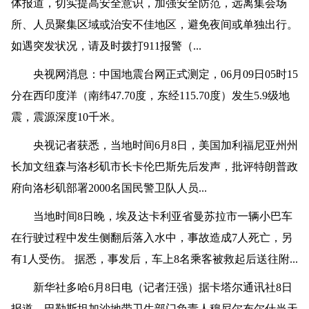
体报道，切实提高安全意识，加强安全防范，远离集会场
所、人员聚集区域或治安不佳地区，避免夜间或单独出行。
如遇突发状况，请及时拨打911报警（...
央视网消息：中国地震台网正式测定，06月09日05时15
分在西印度洋（南纬47.70度，东经115.70度）发生5.9级地
震，震源深度10千米。
央视记者获悉，当地时间6月8日，美国加利福尼亚州州
长加文纽森与洛杉矶市长卡伦巴斯先后发声，批评特朗普政
府向洛杉矶部署2000名国民警卫队人员...
当地时间8日晚，埃及达卡利亚省曼苏拉市一辆小巴车
在行驶过程中发生侧翻后落入水中，事故造成7人死亡，另
有1人受伤。 据悉，事发后，车上8名乘客被救起后送往附...
新华社多哈6月8日电（记者汪强）据卡塔尔通讯社8日
报道，巴勒斯坦加沙地带卫生部门负责人穆尼尔布尔什当天