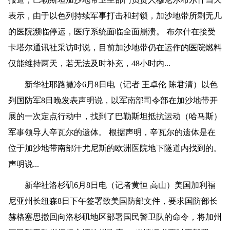
表示，由于以色列持续军事打击和封锁，加沙地带所剩无几
的医院濒临停运，医疗系统面临全面崩溃。 布尔什在接受
卡塔尔通讯社采访时说，目前加沙地带仍在运作的医院燃料
仅能维持两天，若无法及时补充，48小时内...
新华社耶路撒冷6月8日电（记者 王卓伦 陈君清）以色
列国防军8日晚发表声明说，以军南部司令部在加沙地带开
展的一次定点行动中，找到了巴勒斯坦抵抗运动（哈马斯）
军事领导人辛瓦尔的遗体。 根据声明，辛瓦尔的遗体是在
位于加沙地带南部汗尤尼斯的欧洲医院地下隧道内找到的。
声明说...
新华社洛杉矶6月8日电（记者黄恒 高山）美国加利福
尼亚州长纽森8日下午签署致美国防部文件，要求国防部长
赫格塞思撤回向洛杉矶地区部署国民警卫队的命令，将加州