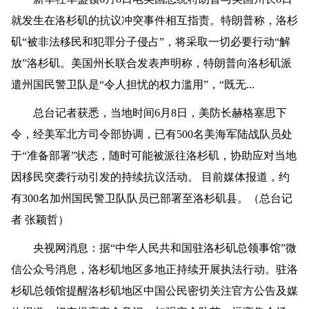
就发生在洛杉矶的抗议冲突事件相互指责。特朗普称，洛杉
矶“被非法移民和犯罪分子侵占”，将采取一切必要行动“解
放”洛杉矶。美国州长联合发表声明称，特朗普向洛杉矶派
遣州国民警卫队是“令人担忧的权力滥用”，“既无...
总台记者获悉，当地时间6月8日，美防长赫格塞思下
令，经美军北方司令部协调，已有500名美海军陆战队员处
于“准备部署”状态，随时可能被派往洛杉矶，协助应对当地
因移民突袭行动引发的持续抗议活动。 目前
媒体报道
，约
有300名加州国民警卫队队员已部署至洛杉矶县。（总台记
者 张颖哲）
央视网消息：据“中华人民共和国驻洛杉矶总领事馆”微
信公众号消息，洛杉矶地区多地正持续开展执法行动。驻洛
杉矶总领馆提醒洛杉矶地区中国公民密切关注官方公告及媒