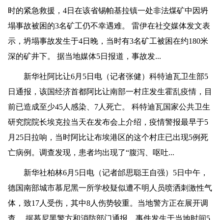
时的紧急救援，4日在该省锡帕基拉镇一处非法煤矿中因坍
塌事故被困的3名矿工仍不幸遇难。 雷伊在社交媒体发文表
示，坍塌事故发生于4日晚，当时有3名矿工被困在约180米
深的矿井下。 据当地媒体5日报道，事故发...
新华社阿比让6月5日电（记者张健）科特迪瓦卫生部5
日通报，该国经济首都阿比让南部一村庄发生霍乱疫情，目
前已造成至少45人感染、7人死亡。 科特迪瓦国家公共卫生
研究院院长埃克拉当天在发布会上介绍，疫情警报最早于5
月25日拉响，当时阿比让布埃港区的这个村庄已出现5例死
亡病例。调查发现，患者均出现了“腹泻、呕吐...
新华社柏林6月5日电（记者邰思聪王自强）5日中午，
德国南部城市慕尼黑一所学校疑似遭不明人员喷洒刺激性气
体，致17人受伤，其中8人伤势较重。当地警方正在展开调
查。 据慕尼黑警方和消防部门通报，事件发生于当地时间5